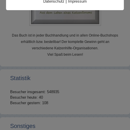
|
Datenschutz
Impressum
Das Buch ist in jeder Buchhandlung und in allen Online-Buchshops
erhältlich bzw. bestellbar! Der komplette Gewinn geht an
verschiedene Katzenhilfe-Organisationen.
Viel Spaß beim Lesen!
Statistik
Besucher insgesamt: 548935
Besucher heute: 40
Besucher gestern: 108
Sonstiges