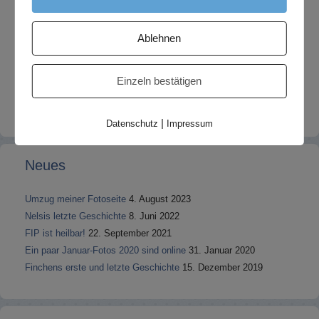
Ablehnen
Einzeln bestätigen
|
Datenschutz
Impressum
Neues
Umzug meiner Fotoseite
4. August 2023
Nelsis letzte Geschichte
8. Juni 2022
FIP ist heilbar!
22. September 2021
Ein paar Januar-Fotos 2020 sind online
31. Januar 2020
Finchens erste und letzte Geschichte
15. Dezember 2019