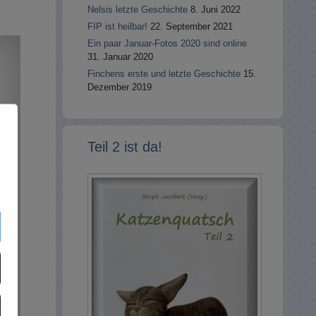
Nelsis letzte Geschichte
8. Juni 2022
FIP ist heilbar!
22. September 2021
Ein paar Januar-Fotos 2020 sind online
31. Januar 2020
Finchens erste und letzte Geschichte
15.
Dezember 2019
Teil 2 ist da!