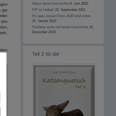
Nelsis letzte Geschichte
8. Juni 2022
eginn
s gar
FIP ist heilbar!
22. September 2021
erden
Ein paar Januar-Fotos 2020 sind online
31. Januar 2020
n den
ten,
Finchens erste und letzte Geschichte
15.
Dezember 2019
teln.
t dem
Teil 2 ist da!