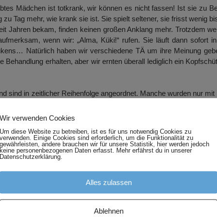
tes Mädchen ist totkrank, wir können es nicht fassen! Ist sie zu B
Tag mehr, wie krank sie ist. Sie spielt seltener, sie frisst wenig bi
 seit Jahren bekam, finden keinen großen Anklang mehr. Trotzdem w
merksam, wenn wir: „Alma, Küki!“ rufen. Sie läuft dann sofort i
ükens… Natürlich haben wir verschiedene TÄ um ihre Meinung gebe
he Behandlung erhalten, aber wir ernten überall lediglich ein Kopfschüt
 und sind in zeitlicher Reihenfolge angeordnet. Manche wurden nur mi
 gute Qualität.
Wir verwenden Cookies
Um diese Website zu betreiben, ist es für uns notwendig Cookies zu
verwenden. Einige Cookies sind erforderlich, um die Funktionalität zu
gewährleisten, andere brauchen wir für unsere Statistik, hier werden jedoch
keine personenbezogenen Daten erfasst. Mehr erfährst du in unserer
Datenschutzerklärung.
Alles zulassen
Ablehnen