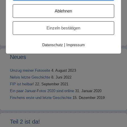
Ablehnen
Einzeln bestätigen
|
Datenschutz
Impressum
Neues
Umzug meiner Fotoseite
4. August 2023
Nelsis letzte Geschichte
8. Juni 2022
FIP ist heilbar!
22. September 2021
Ein paar Januar-Fotos 2020 sind online
31. Januar 2020
Finchens erste und letzte Geschichte
15. Dezember 2019
Teil 2 ist da!