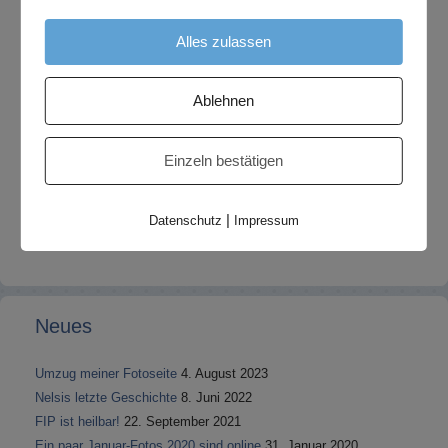
Alles zulassen
Ablehnen
Einzeln bestätigen
|
Datenschutz
Impressum
Neues
Umzug meiner Fotoseite
4. August 2023
Nelsis letzte Geschichte
8. Juni 2022
FIP ist heilbar!
22. September 2021
Ein paar Januar-Fotos 2020 sind online
31. Januar 2020