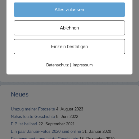
Alles zulassen
Ablehnen
Einzeln bestätigen
|
Datenschutz
Impressum
Neues
Umzug meiner Fotoseite
4. August 2023
Nelsis letzte Geschichte
8. Juni 2022
FIP ist heilbar!
22. September 2021
Ein paar Januar-Fotos 2020 sind online
31. Januar 2020
Finchens erste und letzte Geschichte
15. Dezember 2019