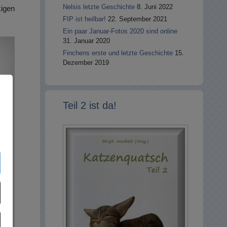
Nelsis letzte Geschichte
8. Juni 2022
igen
FIP ist heilbar!
22. September 2021
Ein paar Januar-Fotos 2020 sind online
31. Januar 2020
Finchens erste und letzte Geschichte
15.
Dezember 2019
Teil 2 ist da!