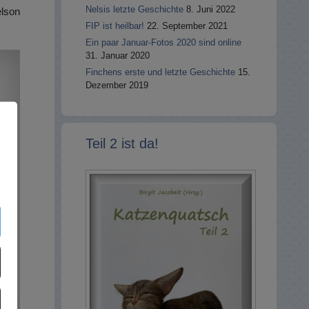
Nelsis letzte Geschichte
8. Juni 2022
lson
FIP ist heilbar!
22. September 2021
Ein paar Januar-Fotos 2020 sind online
31. Januar 2020
Finchens erste und letzte Geschichte
15.
Dezember 2019
Teil 2 ist da!