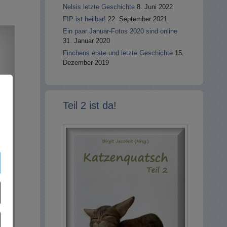
Nelsis letzte Geschichte
8. Juni 2022
FIP ist heilbar!
22. September 2021
Ein paar Januar-Fotos 2020 sind online
31. Januar 2020
Finchens erste und letzte Geschichte
15.
Dezember 2019
Teil 2 ist da!