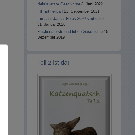
Nelsis letzte Geschichte
8. Juni 2022
FIP ist heilbar!
22. September 2021
Ein paar Januar-Fotos 2020 sind online
31. Januar 2020
Finchens erste und letzte Geschichte
15.
Dezember 2019
Teil 2 ist da!