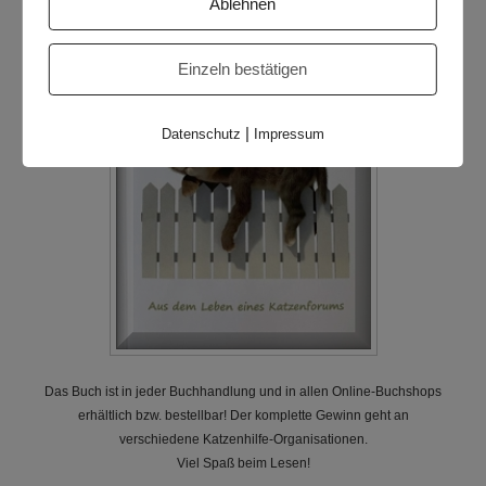
Ablehnen
Einzeln bestätigen
|
Datenschutz
Impressum
Das Buch ist in jeder Buchhandlung und in allen Online-Buchshops
erhältlich bzw. bestellbar! Der komplette Gewinn geht an
verschiedene Katzenhilfe-Organisationen.
Viel Spaß beim Lesen!