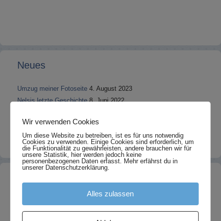
Neues
Umzug meiner Fotoseite
4. August 2023
Nelsis letzte Geschichte
8. Juni 2022
FIP ist heilbar!
22. September 2021
Wir verwenden Cookies
Ein paar Januar-Fotos 2020 sind online
31. Januar 2020
Um diese Website zu betreiben, ist es für uns notwendig
Finchens erste und letzte Geschichte
15. Dezember 2019
Cookies zu verwenden. Einige Cookies sind erforderlich, um
die Funktionalität zu gewährleisten, andere brauchen wir für
unsere Statistik, hier werden jedoch keine
personenbezogenen Daten erfasst. Mehr erfährst du in
unserer Datenschutzerklärung.
Teil 2 ist da!
Alles zulassen