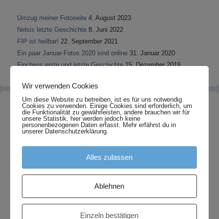
Umzug meiner Fotoseite
4. August 2023
Nelsis letzte Geschichte
8. Juni 2022
FIP ist heilbar!
22. September 2021
Ein paar Januar-Fotos 2020 sind online
31. Januar 2020
Finchens erste und letzte Geschichte
15. Dezember 2019
Wir verwenden Cookies
Um diese Website zu betreiben, ist es für uns notwendig
Teil 2 ist da!
Cookies zu verwenden. Einige Cookies sind erforderlich, um
die Funktionalität zu gewährleisten, andere brauchen wir für
unsere Statistik, hier werden jedoch keine
personenbezogenen Daten erfasst. Mehr erfährst du in
unserer Datenschutzerklärung.
Alles zulassen
Ablehnen
Einzeln bestätigen