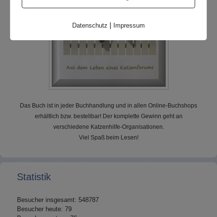
|
Datenschutz
Impressum
Das Buch ist in jeder Buchhandlung und in allen Online-Buchshops
erhältlich bzw. bestellbar! Der komplette Gewinn geht an
verschiedene Katzenhilfe-Organisationen.
Viel Spaß beim Lesen!
Statistik
Besucher insgesamt: 548787
Besucher heute: 79