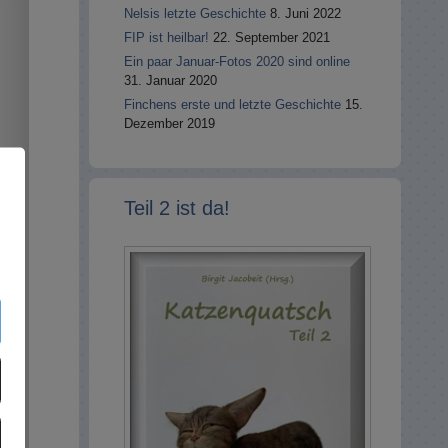
Nelsis letzte Geschichte
8. Juni 2022
FIP ist heilbar!
22. September 2021
Ein paar Januar-Fotos 2020 sind online
31. Januar 2020
Finchens erste und letzte Geschichte
15.
Dezember 2019
Teil 2 ist da!