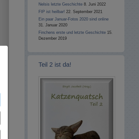
Nelsis letzte Geschichte
8. Juni 2022
FIP ist heilbar!
22. September 2021
Ein paar Januar-Fotos 2020 sind online
31. Januar 2020
Finchens erste und letzte Geschichte
15.
Dezember 2019
Teil 2 ist da!