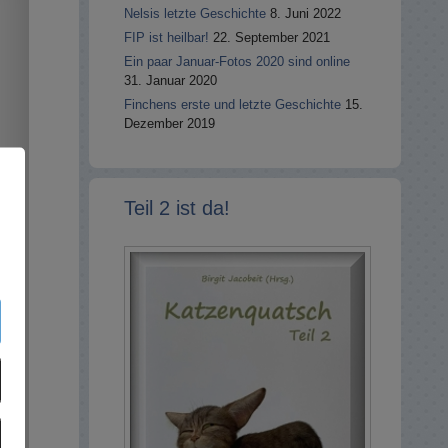
Nelsis letzte Geschichte
8. Juni 2022
FIP ist heilbar!
22. September 2021
Ein paar Januar-Fotos 2020 sind online
31. Januar 2020
Finchens erste und letzte Geschichte
15.
Dezember 2019
Teil 2 ist da!