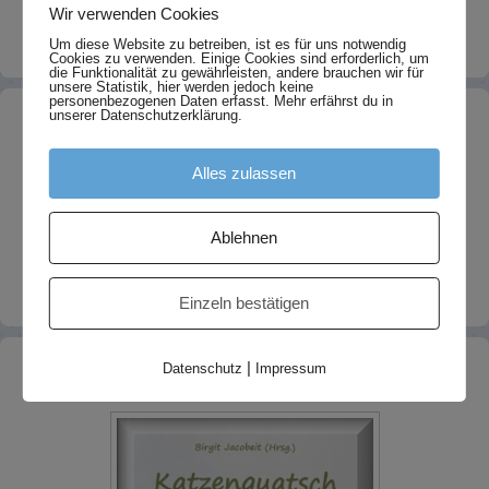
Wir verwenden Cookies
Um diese Website zu betreiben, ist es für uns notwendig
Cookies zu verwenden. Einige Cookies sind erforderlich, um
die Funktionalität zu gewährleisten, andere brauchen wir für
unsere Statistik, hier werden jedoch keine
personenbezogenen Daten erfasst. Mehr erfährst du in
unserer Datenschutzerklärung.
Neues
Alles zulassen
Umzug meiner Fotoseite
4. August 2023
Nelsis letzte Geschichte
8. Juni 2022
FIP ist heilbar!
22. September 2021
Ablehnen
Ein paar Januar-Fotos 2020 sind online
31. Januar 2020
Finchens erste und letzte Geschichte
15. Dezember 2019
Einzeln bestätigen
Teil 2 ist da!
|
Datenschutz
Impressum