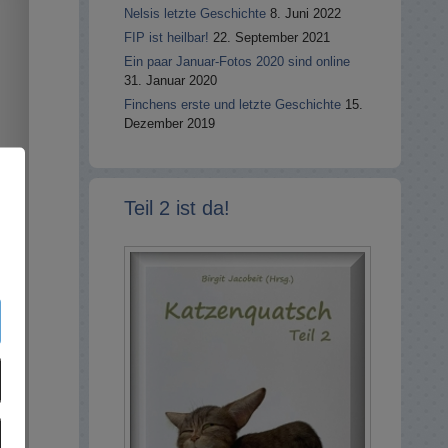
Nelsis letzte Geschichte
8. Juni 2022
FIP ist heilbar!
22. September 2021
Ein paar Januar-Fotos 2020 sind online
31. Januar 2020
Finchens erste und letzte Geschichte
15.
Dezember 2019
Teil 2 ist da!