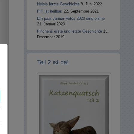
Nelsis letzte Geschichte
8. Juni 2022
FIP ist heilbar!
22. September 2021
Ein paar Januar-Fotos 2020 sind online
31. Januar 2020
Finchens erste und letzte Geschichte
15.
Dezember 2019
Teil 2 ist da!