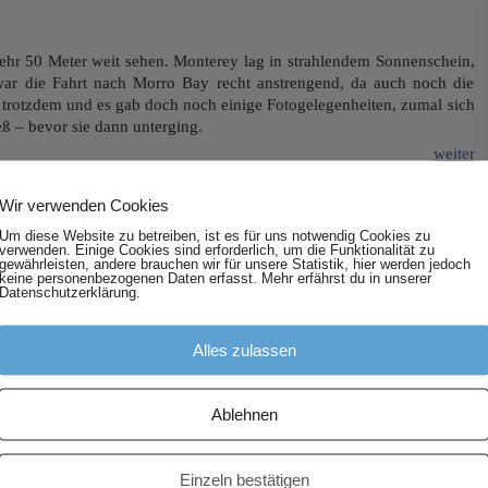
hr 50 Meter weit sehen. Monterey lag in strahlendem Sonnenschein,
ar die Fahrt nach Morro Bay recht anstrengend, da auch noch die
 trotzdem und es gab doch noch einige Fotogelegenheiten, zumal sich
ß – bevor sie dann unterging.
weiter
Wir verwenden Cookies
Um diese Website zu betreiben, ist es für uns notwendig Cookies zu
verwenden. Einige Cookies sind erforderlich, um die Funktionalität zu
gewährleisten, andere brauchen wir für unsere Statistik, hier werden jedoch
keine personenbezogenen Daten erfasst. Mehr erfährst du in unserer
Datenschutzerklärung.
Alles zulassen
Ablehnen
Einzeln bestätigen