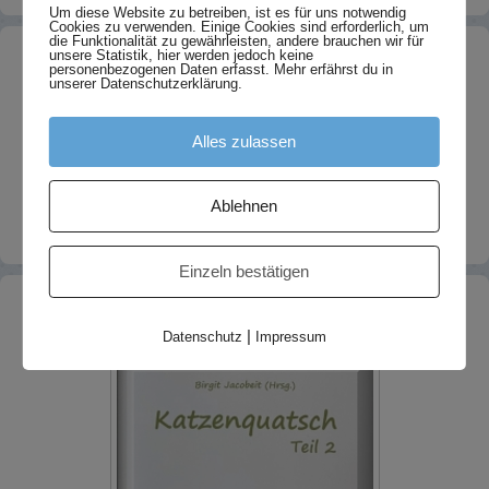
Um diese Website zu betreiben, ist es für uns notwendig
Cookies zu verwenden. Einige Cookies sind erforderlich, um
die Funktionalität zu gewährleisten, andere brauchen wir für
Neues
unsere Statistik, hier werden jedoch keine
personenbezogenen Daten erfasst. Mehr erfährst du in
unserer Datenschutzerklärung.
Umzug meiner Fotoseite
4. August 2023
Nelsis letzte Geschichte
8. Juni 2022
Alles zulassen
FIP ist heilbar!
22. September 2021
Ein paar Januar-Fotos 2020 sind online
31. Januar 2020
Ablehnen
Finchens erste und letzte Geschichte
15. Dezember 2019
Einzeln bestätigen
Teil 2 ist da!
|
Datenschutz
Impressum