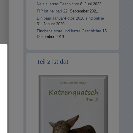
Nelsis letzte Geschichte
8. Juni 2022
FIP ist heilbar!
22. September 2021
Ein paar Januar-Fotos 2020 sind online
31. Januar 2020
Finchens erste und letzte Geschichte
15.
Dezember 2019
Teil 2 ist da!