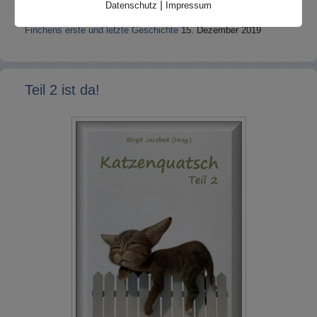
|
Datenschutz
Impressum
Ein paar Januar-Fotos 2020 sind online
31. Januar 2020
Finchens erste und letzte Geschichte
15. Dezember 2019
Teil 2 ist da!