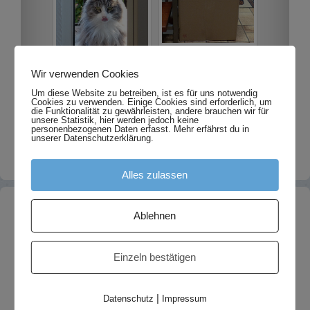
Wir verwenden Cookies
Um diese Website zu betreiben, ist es für uns notwendig
Cookies zu verwenden. Einige Cookies sind erforderlich, um
die Funktionalität zu gewährleisten, andere brauchen wir für
unsere Statistik, hier werden jedoch keine
personenbezogenen Daten erfasst. Mehr erfährst du in
unserer Datenschutzerklärung.
Alles zulassen
Neues
Ablehnen
Umzug meiner Fotoseite
4. August 2023
Einzeln bestätigen
Nelsis letzte Geschichte
8. Juni 2022
FIP ist heilbar!
22. September 2021
Ein paar Januar-Fotos 2020 sind online
31. Januar 2020
|
Datenschutz
Impressum
Finchens erste und letzte Geschichte
15. Dezember 2019