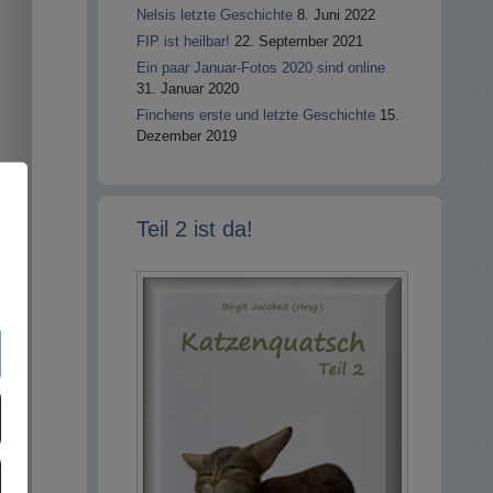
Nelsis letzte Geschichte
8. Juni 2022
FIP ist heilbar!
22. September 2021
Ein paar Januar-Fotos 2020 sind online
31. Januar 2020
Finchens erste und letzte Geschichte
15.
Dezember 2019
Teil 2 ist da!