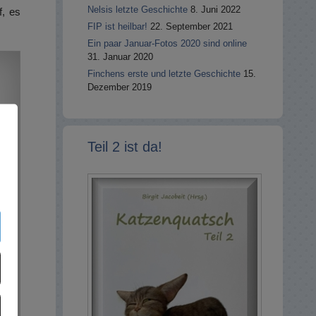
Nelsis letzte Geschichte
8. Juni 2022
f, es
FIP ist heilbar!
22. September 2021
Ein paar Januar-Fotos 2020 sind online
31. Januar 2020
Finchens erste und letzte Geschichte
15.
Dezember 2019
Teil 2 ist da!